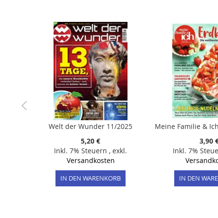
der
Bildergalerie
springen
Welt der Wunder 11/2025
5,20 €
3,90 
Inkl. 7% Steuern
,
exkl.
Inkl. 7% Steu
Versandkosten
Versandk
IN DEN WARENKORB
IN DEN WAR