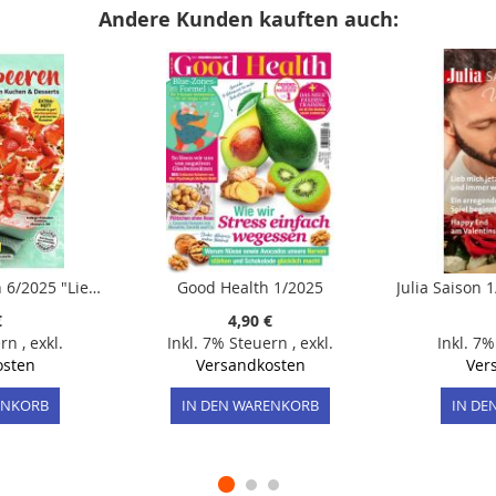
Andere Kunden kauften auch:
Meine Familie & Ich 6/2025 "Lieblings-Nudeln"
Good Health 1/2025
€
4,90 €
ern
,
exkl.
Inkl. 7% Steuern
,
exkl.
Inkl. 7
osten
Versandkosten
Ver
ENKORB
IN DEN WARENKORB
IN DE