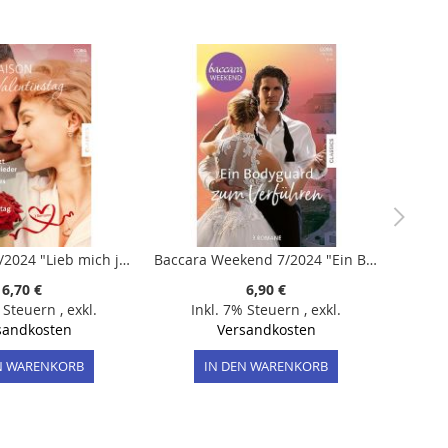
Julia Saison 1/2024 "Lieb mich jetzt und immer wieder"
Baccara Weekend 7/2024 "Ein Bodyguard zum Verführen"
6,70 €
6,90 €
% Steuern
,
exkl.
Inkl. 7% Steuern
,
exkl.
sandkosten
Versandkosten
N WARENKORB
IN DEN WARENKORB