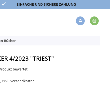
EINFACHE UND SICHERE ZAHLUNG
Mein 
Veränderung
ion Bücher
R 4/2023 "TRIEST"
 Produkt bewertet
n
,
exkl.
Versandkosten