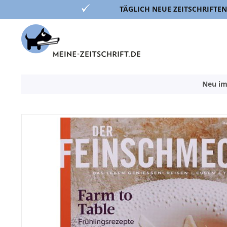
TÄGLICH NEUE ZEITSCHRIFTEN
Direkt
zum
Inhalt
Neu im
Zum
Ende
der
Bildergalerie
springen