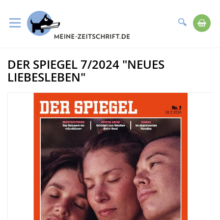
Suche
Me
Direkt
DER SPIEGEL 7/2024 "NEUES
zum
Zum
Inhalt
Ende
LIEBESLEBEN"
der
Bildergalerie
springen