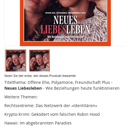
Zum
Seien Sie der erste, der dieses Produkt bewertet
Anfang
Titelthema: Offene Ehe, Polyamorie, Freundschaft Plus -
der
Neues Liebesleben
- Wie Beziehungen heute funktionieren
Bildergalerie
Weitere Themen:
springen
Rechtsextreme: Das Netzwerk der »Identitären«
Krypto-Krimi: Geködert vom falschen Robin Hood
Hawaii: Im abgebrannten Paradies