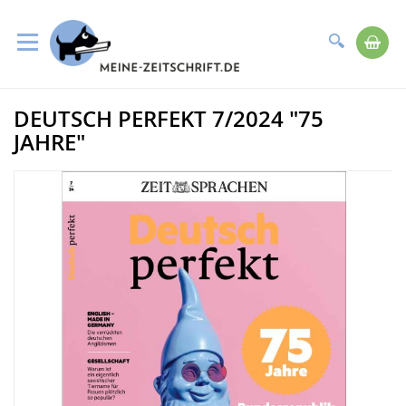
Suche
Me
Direkt
DEUTSCH PERFEKT 7/2024 "75
zum
Zum
Inhalt
Ende
JAHRE"
der
Bildergalerie
springen