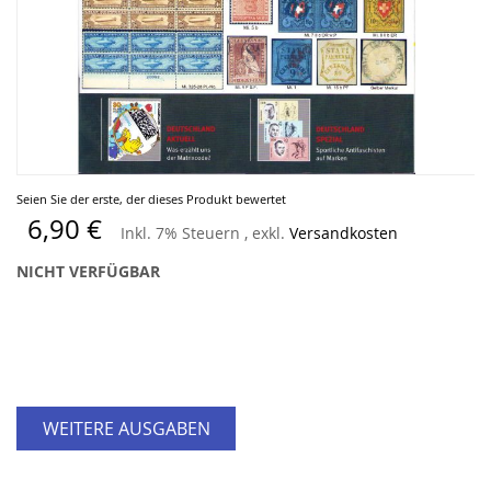
Zum
Seien Sie der erste, der dieses Produkt bewertet
Anfang
6,90 €
Inkl. 7% Steuern
,
exkl.
Versandkosten
der
Bildergalerie
NICHT VERFÜGBAR
springen
WEITERE AUSGABEN