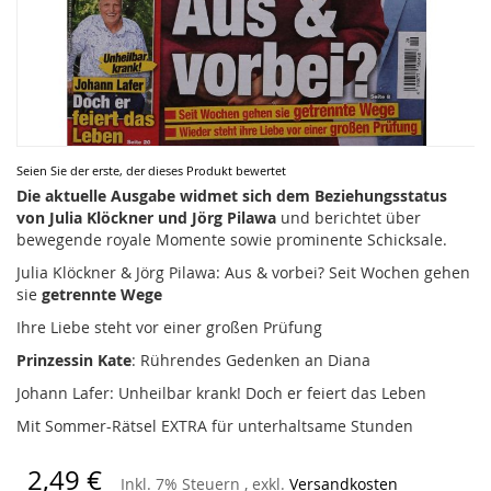
Zum
Seien Sie der erste, der dieses Produkt bewertet
Anfang
Die aktuelle Ausgabe widmet sich dem Beziehungsstatus
der
von Julia Klöckner und Jörg Pilawa
und berichtet über
Bildergalerie
bewegende royale Momente sowie prominente Schicksale.
springen
Julia Klöckner & Jörg Pilawa: Aus & vorbei? Seit Wochen gehen
sie
getrennte Wege
Ihre Liebe steht vor einer großen Prüfung
Prinzessin Kate
: Rührendes Gedenken an Diana
Johann Lafer: Unheilbar krank! Doch er feiert das Leben
Mit Sommer-Rätsel EXTRA für unterhaltsame Stunden
2,49 €
Inkl. 7% Steuern
,
exkl.
Versandkosten