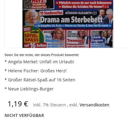
Zum
Seien Sie der erste, der dieses Produkt bewertet
Anfang
* Angela Merkel: Unfall im Urlaub!
der
* Helene Fischer: Großes Herz!
Bildergalerie
springen
* Großer Rätsel-Spaß auf 16 Seiten
* Neue Lieblings-Burger
1,19 €
Inkl. 7% Steuern
,
exkl.
Versandkosten
NICHT VERFÜGBAR