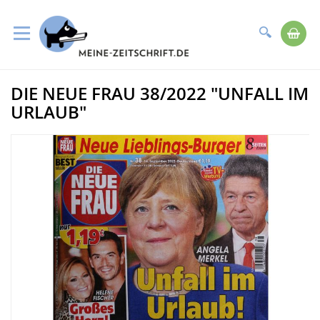
Suche
Me
Direkt
DIE NEUE FRAU 38/2022 "UNFALL IM
zum
Zum
Inhalt
Ende
URLAUB"
der
Bildergalerie
springen