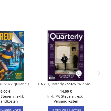
11 Freunde 243/2022 "Juliane + Florian Wirtz"
F.A.Z. Quarterly 2/2026 "Wie viel Nostalgie braucht die Zukunft?"
6,00 €
14,00 €
% Steuern
,
exkl.
Inkl. 7% Steuern
,
exkl.
sandkosten
Versandkosten
N WARENKORB
IN DEN WARENKORB