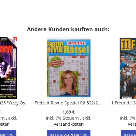
Andere Kunden kauften auch:
Metal Hammer 8/2026 "Ozzy Osbourne"
Freizeit Revue Spezial Rä 522/2026
€
1,69 €
ern
,
exkl.
Inkl. 7% Steuern
,
exkl.
Inkl. 7
osten
Versandkosten
Ver
ENKORB
IN DEN WARENKORB
IN DE