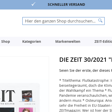
SCHNELLER VERSAND
Suche
Suche
 Shop
Kategorien
Markenwelten
ZEIT-Edit
DIE ZEIT 30/2021
Seien Sie der erste, der dieses
* Titelthema: Flutkatastrophe:
beiseitegeräumt, doch die Klima
der Wahlkampf ein Thema * Flu
Pandemie veranschaulichen, wie
ändern muss * Osteuropa: Ansch
sehr die Freiheit in EU-Staaten
ZEITmagazin: Wer ist hier der 