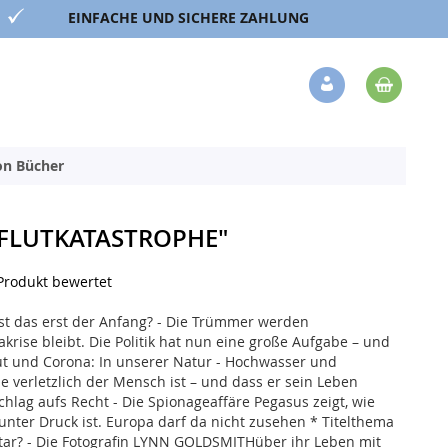
EINFACHE UND SICHERE ZAHLUNG
Mein 
Veränderung
ion Bücher
 "FLUTKATASTROPHE"
 Produkt bewertet
 Ist das erst der Anfang? - Die Trümmer werden
krise bleibt. Die Politik hat nun eine große Aufgabe – und
t und Corona: In unserer Natur - Hochwasser und
 verletzlich der Mensch ist – und dass er sein Leben
lag aufs Recht - Die Spionageaffäre Pegasus zeigt, wie
 unter Druck ist. Europa darf da nicht zusehen * Titelthema
Star? - Die Fotografin LYNN GOLDSMITHüber ihr Leben mit