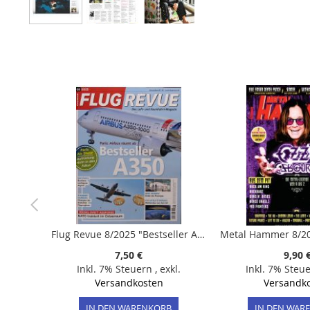
Zum
Anfang
der
Bildergalerie
springen
Flug Revue 8/2025 "Bestseller A350"
7,50 €
9,90 
Inkl. 7% Steuern
,
exkl.
Inkl. 7% Steu
Versandkosten
Versandk
IN DEN WARENKORB
IN DEN WAR