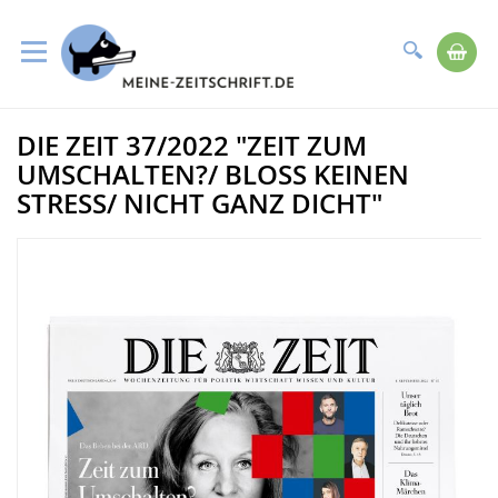
Suche
Me
Direkt
DIE ZEIT 37/2022 "ZEIT ZUM
zum
Zum
Inhalt
Ende
UMSCHALTEN?/ BLOSS KEINEN S
der
TRESS/ NICHT GANZ DICHT"
Bildergalerie
springen