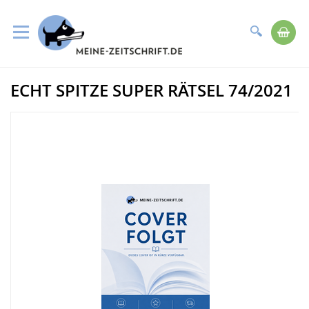
Suche
Me
Direkt
ECHT SPITZE SUPER RÄTSEL 74/2021
zum
Zum
Inhalt
Ende
der
Bildergalerie
springen