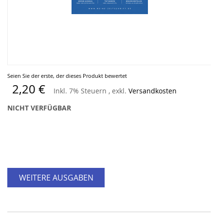
Zum
Seien Sie der erste, der dieses Produkt bewertet
Anfang
2,20 €
Inkl. 7% Steuern
,
exkl.
Versandkosten
der
Bildergalerie
NICHT VERFÜGBAR
springen
WEITERE AUSGABEN