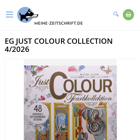
Suche
Me
Direkt
EG JUST COLOUR COLLECTION
zum
Zum
Inhalt
Ende
4/2026
der
Bildergalerie
springen