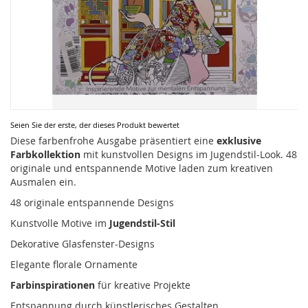
Zum
Seien Sie der erste, der dieses Produkt bewertet
Anfang
Diese farbenfrohe Ausgabe präsentiert eine
exklusive
der
Farbkollektion
mit kunstvollen Designs im Jugendstil-Look. 48
Bildergalerie
originale und entspannende Motive laden zum kreativen
springen
Ausmalen ein.
48 originale entspannende Designs
Kunstvolle Motive im
Jugendstil-Stil
Dekorative Glasfenster-Designs
Elegante florale Ornamente
Farbinspirationen
für kreative Projekte
Entspannung durch künstlerisches Gestalten