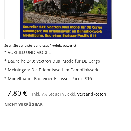
Zum
Seien Sie der erste, der dieses Produkt bewertet
Anfang
* VORBILD UND MODEL
der
* Baureihe 249: Vectron Dual Mode für DB Cargo
Bildergalerie
springen
* Meiningen: Die Erlebniswelt im Dampflokwerk
* Modellbahn: Bau einer Elsässer Pacific S16
7,80 €
Inkl. 7% Steuern
,
exkl.
Versandkosten
NICHT VERFÜGBAR