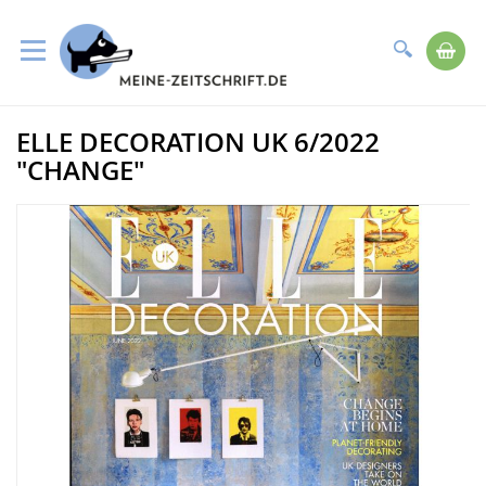
Suche
Me
Direkt
ELLE DECORATION UK 6/2022
zum
Zum
Inhalt
Ende
"CHANGE"
der
Bildergalerie
springen