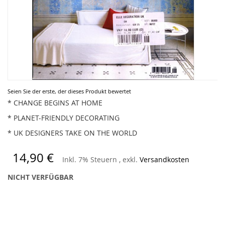
Zum
Seien Sie der erste, der dieses Produkt bewertet
Anfang
* CHANGE BEGINS AT HOME
der
* PLANET-FRIENDLY DECORATING
Bildergalerie
springen
* UK DESIGNERS TAKE ON THE WORLD
14,90 €
Inkl. 7% Steuern
,
exkl.
Versandkosten
NICHT VERFÜGBAR