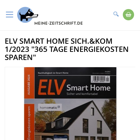
Suche
Me
Direkt
ELV SMART HOME SICH.&KOM
zum
Zum
Inhalt
Ende
1/2023 "365 TAGE ENERGIEKOSTEN
der
SPAREN"
Bildergalerie
springen