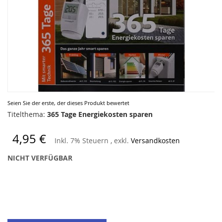
Zum
Seien Sie der erste, der dieses Produkt bewertet
Anfang
Titelthema:
365 Tage Energiekosten sparen
der
Bildergalerie
4,95 €
Inkl. 7% Steuern
,
exkl.
Versandkosten
springen
NICHT VERFÜGBAR