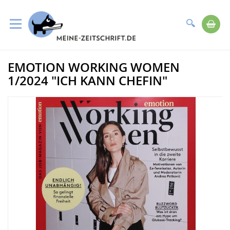
Suche
Me
Direkt
EMOTION WORKING WOMEN
zum
Zum
Inhalt
Ende
1/2024 "ICH KANN CHEFIN"
der
Bildergalerie
springen