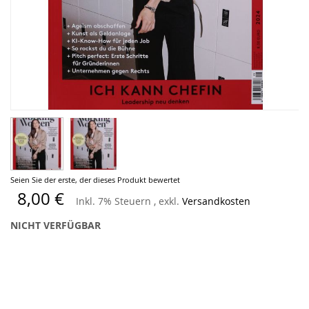
Zum
Seien Sie der erste, der dieses Produkt bewertet
Anfang
8,00 €
Inkl. 7% Steuern
,
exkl.
Versandkosten
der
Bildergalerie
NICHT VERFÜGBAR
springen