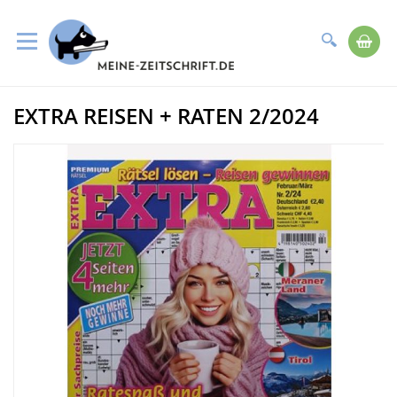
Suche
Me
Direkt
EXTRA REISEN + RATEN 2/2024
zum
Zum
Inhalt
Ende
der
Bildergalerie
springen