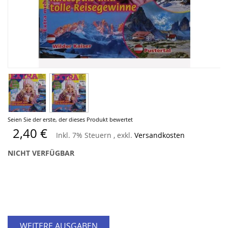
Zum
Seien Sie der erste, der dieses Produkt bewertet
Anfang
2,40 €
Inkl. 7% Steuern
,
exkl.
Versandkosten
der
Bildergalerie
NICHT VERFÜGBAR
springen
WEITERE AUSGABEN