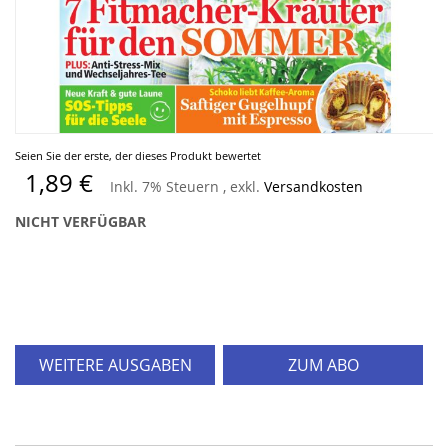
Zum
Seien Sie der erste, der dieses Produkt bewertet
Anfang
1,89 €
Inkl. 7% Steuern
,
exkl.
Versandkosten
der
Bildergalerie
NICHT VERFÜGBAR
springen
WEITERE AUSGABEN
ZUM ABO