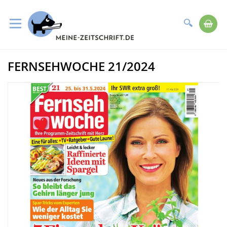
Suche
Me
Direkt
FERNSEHWOCHE 21/2024
zum
Zum
Inhalt
Ende
der
Bildergalerie
springen