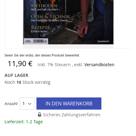
Zum
Seien Sie der erste, der dieses Produkt bewertet
Anfang
11,90 €
Inkl. 7% Steuern
,
exkl.
Versandkosten
der
Bildergalerie
AUF LAGER
springen
Noch
16
Stück vorrätig
IN DEN WARENKORB
Anzahl
Sicheres Zahlungsverfahren
Lieferzeit: 1-2 Tage