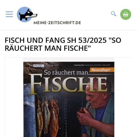
Suche
Me
Direkt
FISCH UND FANG SH 53/2025 "SO
zum
Zum
Inhalt
Ende
RÄUCHERT MAN FISCHE"
der
Bildergalerie
springen