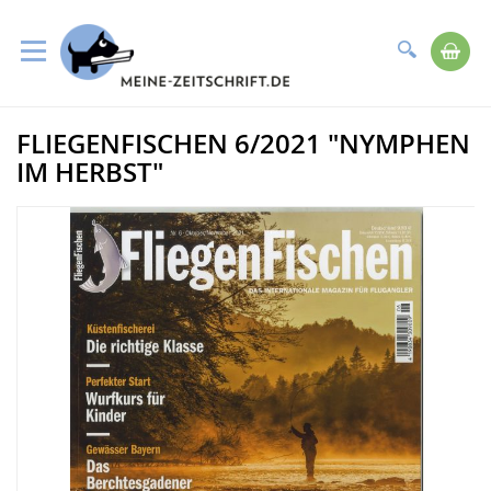
Suche
Me
Direkt
FLIEGENFISCHEN 6/2021 "NYMPHEN
zum
Zum
Inhalt
Ende
IM HERBST"
der
Bildergalerie
springen