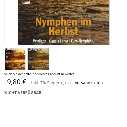
Zum
Seien Sie der erste, der dieses Produkt bewertet
Anfang
9,80 €
Inkl. 7% Steuern
,
exkl.
Versandkosten
der
Bildergalerie
NICHT VERFÜGBAR
springen