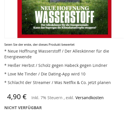
Zum
Seien Sie der erste, der dieses Produkt bewertet
Anfang
* Neue Hoffnung Wasserstoff / Der Alleskönner für die
der
Energiewende
Bildergalerie
* Heißer Herbst / Scholz gegen Habeck gegen Lindner
springen
* Love Me Tinder / Die Dating-App wird 10
* Schlacht der Streamer / Was Netflix & Co. jetzt planen
4,90 €
Inkl. 7% Steuern
,
exkl.
Versandkosten
NICHT VERFÜGBAR