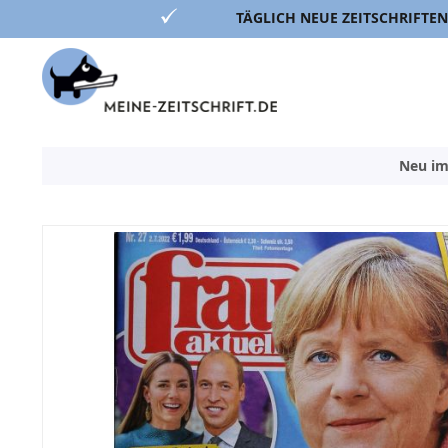
TÄGLICH NEUE ZEITSCHRIFTEN
Direkt
zum
Inhalt
Neu im
Zum
Ende
der
Bildergalerie
springen