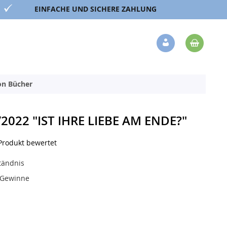
EINFACHE UND SICHERE ZAHLUNG
Mein 
Veränderung
ion Bücher
2022 "IST IHRE LIEBE AM ENDE?"
 Produkt bewertet
tändnis
-Gewinne