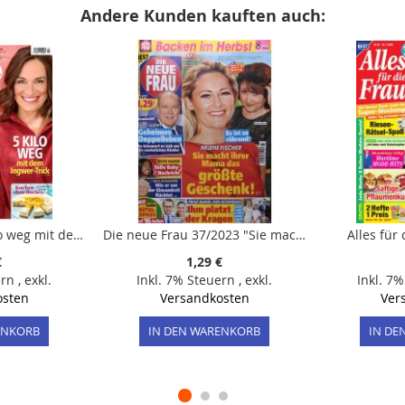
Andere Kunden kauften auch:
Tina 41/2024 "5 Kilo weg mit dem Ingwer-Trick"
Die neue Frau 37/2023 "Sie macht ihrer Mama das größte Geschenk!"
Alles für
€
1,29 €
ern
,
exkl.
Inkl. 7% Steuern
,
exkl.
Inkl. 7
osten
Versandkosten
Ver
ENKORB
IN DEN WARENKORB
IN DE