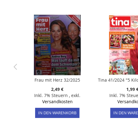
der
Bildergalerie
springen
Frau mit Herz 32/2025
2,49 €
1,99 
Inkl. 7% Steuern
,
exkl.
Inkl. 7% Steu
Versandkosten
Versandk
IN DEN WARENKORB
IN DEN WAR