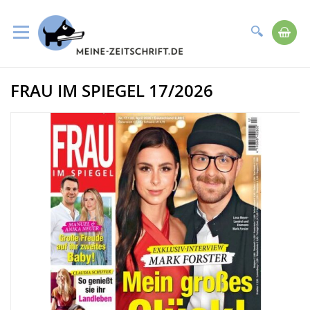
Suche
Me
Direkt
FRAU IM SPIEGEL 17/2026
zum
Zum
Inhalt
Ende
der
Bildergalerie
springen