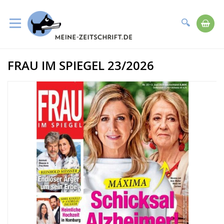
Suche
Me
Direkt
FRAU IM SPIEGEL 23/2026
zum
Zum
Inhalt
Ende
der
Bildergalerie
springen