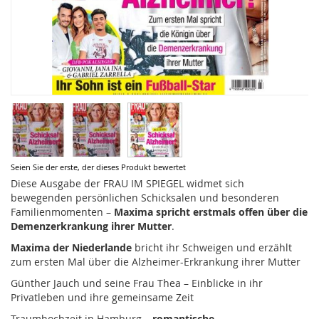
Zum
Seien Sie der erste, der dieses Produkt bewertet
Anfang
Diese Ausgabe der FRAU IM SPIEGEL widmet sich
der
bewegenden persönlichen Schicksalen und besonderen
Bildergalerie
Familienmomenten –
Maxima spricht erstmals offen über die
springen
Demenzerkrankung ihrer Mutter
.
Maxima der Niederlande
bricht ihr Schweigen und erzählt
zum ersten Mal über die Alzheimer-Erkrankung ihrer Mutter
Günther Jauch und seine Frau Thea – Einblicke in ihr
Privatleben und ihre gemeinsame Zeit
Traumhochzeit in Hamburg –
romantische