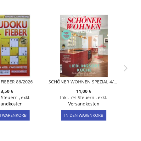
FIEBER 86/2026
SCHÖNER WOHNEN SPEZIAL 4/2025 "Lieblingsort Küche"
3,50 €
11,00 €
% Steuern
,
exkl.
Inkl. 7% Steuern
,
exkl.
sandkosten
Versandkosten
N WARENKORB
IN DEN WARENKORB