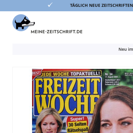
TÄGLICH NEUE ZEITSCHRIFTEN
Direkt
zum
Inhalt
Neu im
Zum
Ende
der
Bildergalerie
springen