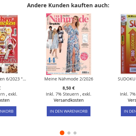
Andere Kunden kauften auch:
Lisa Kochen & Backen 6/2023 "Das Beste für den Advent PLÄTZCHEN"
Meine Nähmode 2/2026
SUDOKU 
€
8,50 €
ern
,
exkl.
Inkl. 7% Steuern
,
exkl.
Inkl. 7
osten
Versandkosten
Ver
ENKORB
IN DEN WARENKORB
IN DE