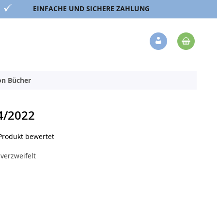
EINFACHE UND SICHERE ZAHLUNG
Mein 
Veränderung
ion Bücher
4/2022
 Produkt bewertet
 verzweifelt