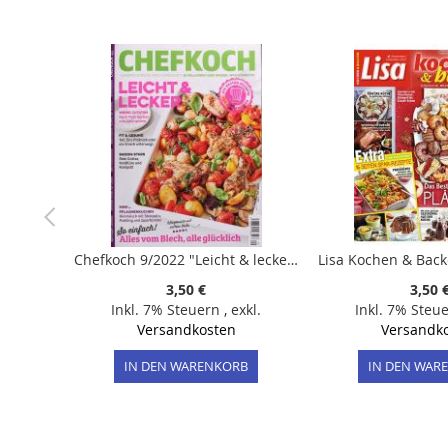
der
Bildergalerie
springen
Chefkoch 9/2022 "Leicht & lecker"
3,50 €
3,50 
Inkl. 7% Steuern
,
exkl.
Inkl. 7% Steu
Versandkosten
Versandk
IN DEN WARENKORB
IN DEN WAR