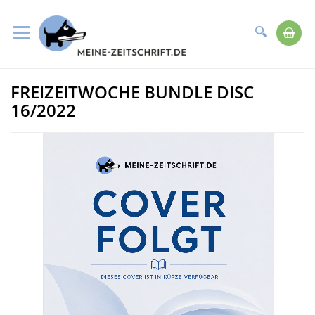
Suche
Me
Direkt
FREIZEITWOCHE BUNDLE DISC
zum
Zum
Inhalt
Ende
16/2022
der
Bildergalerie
springen