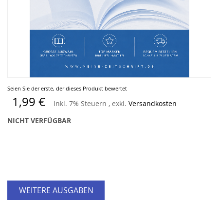
Zum
Seien Sie der erste, der dieses Produkt bewertet
Anfang
1,99 €
Inkl. 7% Steuern
,
exkl.
Versandkosten
der
Bildergalerie
NICHT VERFÜGBAR
springen
WEITERE AUSGABEN