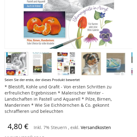
Zum
Seien Sie der erste, der dieses Produkt bewertet
Anfang
* Bleistift, Kohle und Grafit - Von ersten Schritten zu
der
erfreulichen Ergebnissen * Malerischer Winter -
Bildergalerie
Landschaften in Pastell und Aquarell * Pilze, Birnen,
springen
Manderinen * Wie Sie Eichhörnchen & Co. gekonnt
schraffieren und beleuchten
4,80 €
Inkl. 7% Steuern
,
exkl.
Versandkosten