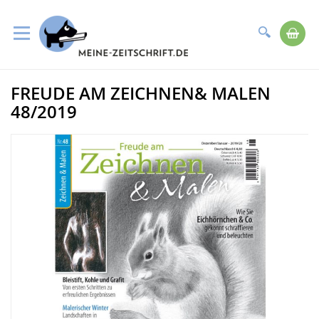
Suche
Me
Direkt
FREUDE AM ZEICHNEN& MALEN
zum
Zum
Inhalt
Ende
48/2019
der
Bildergalerie
springen