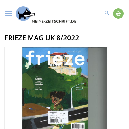
Suche
Me
Direkt
FRIEZE MAG UK 8/2022
zum
Zum
Inhalt
Ende
der
Bildergalerie
springen