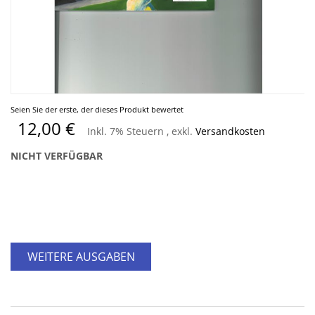
Zum
Seien Sie der erste, der dieses Produkt bewertet
Anfang
12,00 €
Inkl. 7% Steuern
,
exkl.
Versandkosten
der
Bildergalerie
NICHT VERFÜGBAR
springen
WEITERE AUSGABEN