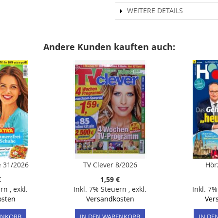
WEITERE DETAILS
Andere Kunden kauften auch:
 31/2026
TV Clever 8/2026
Hör
€
1,59 €
ern
,
exkl.
Inkl. 7% Steuern
,
exkl.
Inkl. 7
osten
Versandkosten
Ver
ENKORB
IN DEN WARENKORB
IN DE