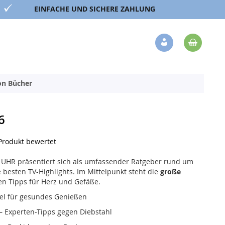
EINFACHE UND SICHERE ZAHLUNG
Mein 
Veränderung
ion Bücher
6
 Produkt bewertet
 UHR präsentiert sich als umfassender Ratgeber rund um
besten TV-Highlights. Im Mittelpunkt steht die
große
en Tipps für Herz und Gefäße.
el für gesundes Genießen
– Experten-Tipps gegen Diebstahl