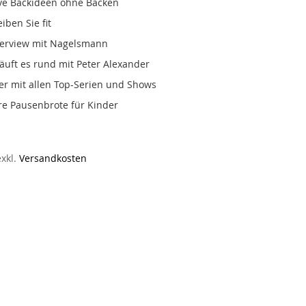
ive Backideen ohne Backen
ben Sie fit
terview mit Nagelsmann
läuft es rund mit Peter Alexander
r mit allen Top-Serien und Shows
re Pausenbrote für Kinder
exkl.
Versandkosten