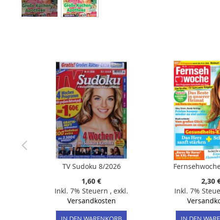
Zum
Anfang
der
Bildergalerie
springen
TV Sudoku 8/2026
Fernsehwoche
1,60 €
2,30 
Inkl. 7% Steuern
,
exkl.
Inkl. 7% Steu
Versandkosten
Versandk
IN DEN WARENKORB
IN DEN WAR