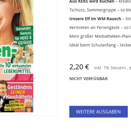
Aus KEKS wird Kuchen
– kreat
Tschüss, Sommergrippe – so blei
Unsere Elf im WM-Rausch
– In
Vermieten an Feriengäste – so 
Mein großer Mediatheken-Plane
Ideal beim Schulanfang – lecke
2,20 €
Inkl. 7% Steuern
,
NICHT VERFÜGBAR
WEITERE AUSGABEN