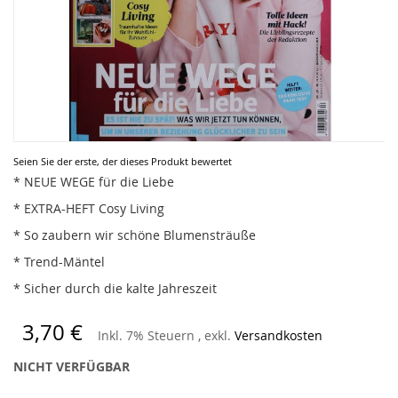
Zum
Seien Sie der erste, der dieses Produkt bewertet
Anfang
* NEUE WEGE für die Liebe
der
* EXTRA-HEFT Cosy Living
Bildergalerie
springen
* So zaubern wir schöne Blumensträuße
* Trend-Mäntel
* Sicher durch die kalte Jahreszeit
3,70 €
Inkl. 7% Steuern
,
exkl.
Versandkosten
NICHT VERFÜGBAR