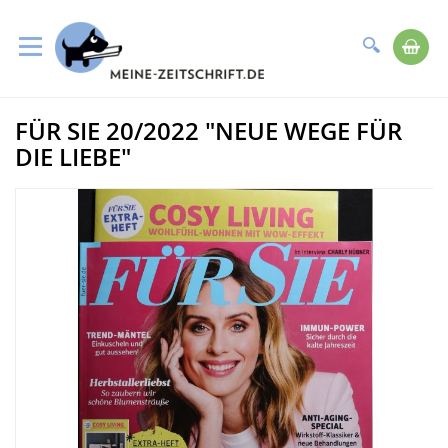
Suche
Me
Direkt
FÜR SIE 20/2022 "NEUE WEGE FÜR
zum
Zum
Inhalt
Ende
DIE LIEBE"
der
Bildergalerie
springen