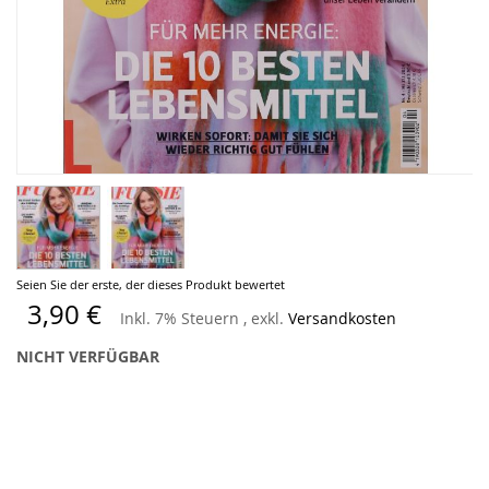
Zum
Seien Sie der erste, der dieses Produkt bewertet
Anfang
3,90 €
Inkl. 7% Steuern
,
exkl.
Versandkosten
der
Bildergalerie
NICHT VERFÜGBAR
springen