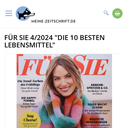
Suche
Me
Direkt
FÜR SIE 4/2024 "DIE 10 BESTEN
zum
Zum
Inhalt
Ende
LEBENSMITTEL"
der
Bildergalerie
springen