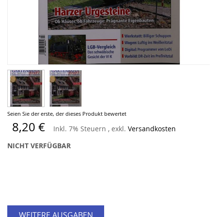
Zum
Seien Sie der erste, der dieses Produkt bewertet
Anfang
8,20 €
Inkl. 7% Steuern
,
exkl.
Versandkosten
der
Bildergalerie
NICHT VERFÜGBAR
springen
WEITERE AUSGABEN