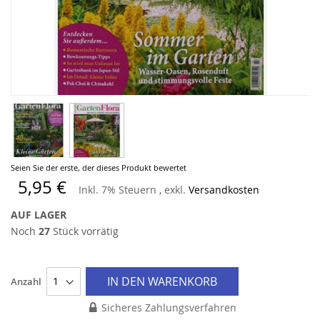
Zum
Seien Sie der erste, der dieses Produkt bewertet
Anfang
5,95 €
Inkl. 7% Steuern
,
exkl.
Versandkosten
der
Bildergalerie
AUF LAGER
springen
Noch
27
Stück vorrätig
IN DEN WARENKORB
Anzahl
Sicheres Zahlungsverfahren