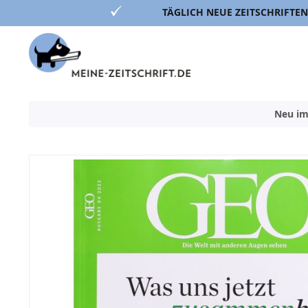
TÄGLICH NEUE ZEITSCHRIFTEN
Direkt
zum
Inhalt
Neu im
Zum
Ende
der
Bildergalerie
springen