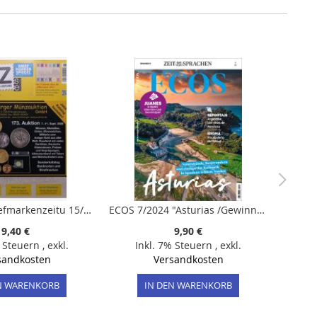
Deutsche Briefmarkenzeitu 15/2026
ECOS 7/2024 "Asturias /Gewinnspiel: Juanes-Tickets Berlin"
9,40 €
9,90 €
% Steuern
,
exkl.
Inkl. 7% Steuern
,
exkl.
sandkosten
Versandkosten
N WARENKORB
IN DEN WARENKORB