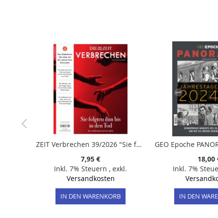
der
Bildergalerie
springen
ZEIT Verbrechen 39/2026 "Sie folgen ihm bis in den Tod"
7,95 €
18,00 
Inkl. 7% Steuern
,
exkl.
Inkl. 7% Steu
Versandkosten
Versandk
IN DEN WARENKORB
IN DEN WAR