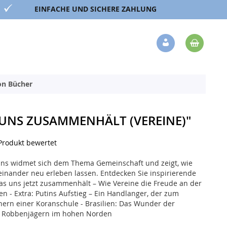
EINFACHE UND SICHERE ZAHLUNG
Mein 
Veränderung
ion Bücher
 UNS ZUSAMMENHÄLT (VEREINE)"
 Produkt bewertet
ns widmet sich dem Thema Gemeinschaft und zeigt, wie
inander neu erleben lassen. Entdecken Sie inspirierende
Was uns jetzt zusammenhält – Wie Vereine die Freude an der
n - Extra: Putins Aufstieg – Ein Handlanger, der zum
nern einer Koranschule - Brasilien: Das Wunder der
ei Robbenjägern im hohen Norden