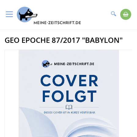
Suche
Me
Direkt
GEO EPOCHE 87/2017 "BABYLON"
zum
Zum
Inhalt
Ende
der
Bildergalerie
springen