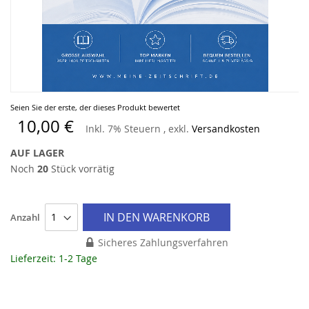
Zum
Seien Sie der erste, der dieses Produkt bewertet
Anfang
10,00 €
Inkl. 7% Steuern
,
exkl.
Versandkosten
der
Bildergalerie
AUF LAGER
springen
Noch
20
Stück vorrätig
IN DEN WARENKORB
Anzahl
Sicheres Zahlungsverfahren
Lieferzeit: 1-2 Tage