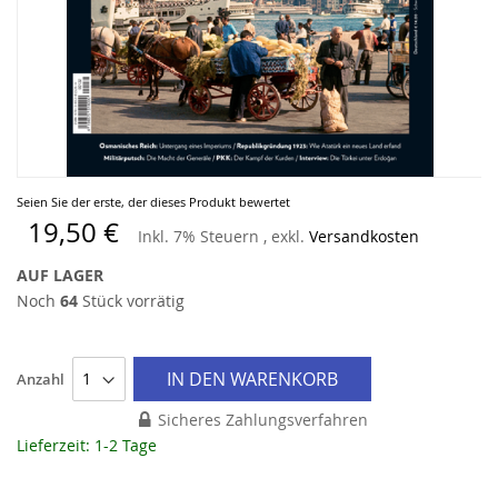
Zum
Seien Sie der erste, der dieses Produkt bewertet
Anfang
19,50 €
Inkl. 7% Steuern
,
exkl.
Versandkosten
der
Bildergalerie
AUF LAGER
springen
Noch
64
Stück vorrätig
IN DEN WARENKORB
Anzahl
Sicheres Zahlungsverfahren
Lieferzeit: 1-2 Tage