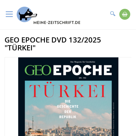
Suche
Me
Direkt
GEO EPOCHE DVD 132/2025
zum
Zum
Inhalt
Ende
"TÜRKEI"
der
Bildergalerie
springen