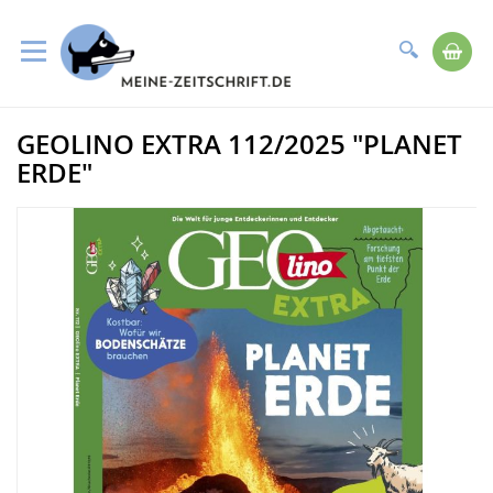
Suche
Me
Direkt
GEOLINO EXTRA 112/2025 "PLANET
zum
Zum
Inhalt
Ende
ERDE"
der
Bildergalerie
springen