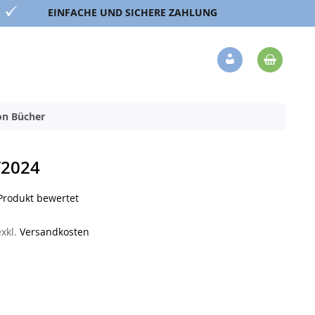
EINFACHE UND SICHERE ZAHLUNG
Mein 
Veränderung
ion Bücher
/2024
 Produkt bewertet
exkl.
Versandkosten