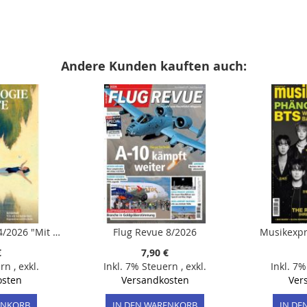
Andere Kunden kauften auch:
Psychologie Heute 4/2026 "Mit mir ins Reine kommen"
Flug Revue 8/2026
Musikexpr
€
7,90 €
ern
,
exkl.
Inkl. 7% Steuern
,
exkl.
Inkl. 7
osten
Versandkosten
Ver
ENKORB
IN DEN WARENKORB
IN DE