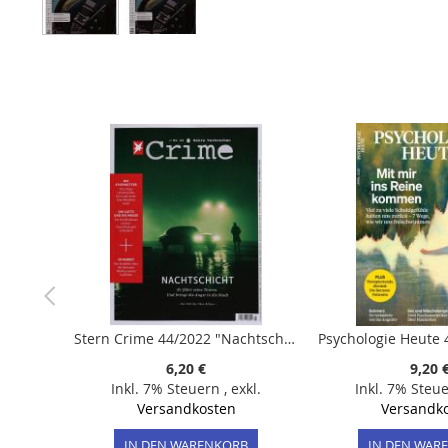
Zum
Anfang
der
Bildergalerie
springen
Stern Crime 44/2022 "Nachtschicht"
6,20 €
9,20 
Inkl. 7% Steuern
,
exkl.
Inkl. 7% Steu
Versandkosten
Versandk
IN DEN WARENKORB
IN DEN WAR