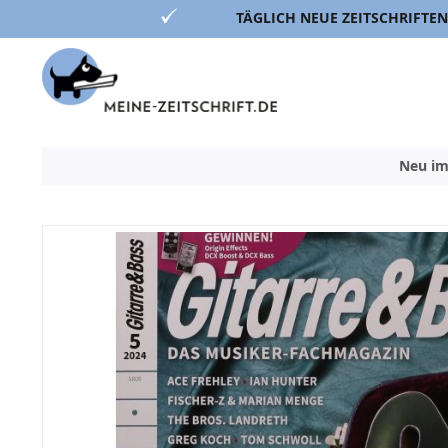
TÄGLICH NEUE ZEITSCHRIFTEN
Direkt
zum
Inhalt
Neu im
Zum
Ende
der
Bildergalerie
springen