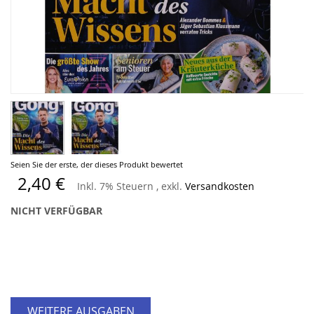
Zum
Seien Sie der erste, der dieses Produkt bewertet
Anfang
2,40 €
Inkl. 7% Steuern
,
exkl.
Versandkosten
der
Bildergalerie
NICHT VERFÜGBAR
springen
WEITERE AUSGABEN