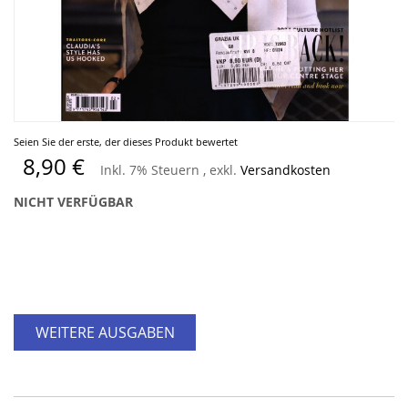
Zum
Seien Sie der erste, der dieses Produkt bewertet
Anfang
8,90 €
Inkl. 7% Steuern
,
exkl.
Versandkosten
der
Bildergalerie
NICHT VERFÜGBAR
springen
WEITERE AUSGABEN