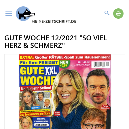
Suche
Me
Direkt
GUTE WOCHE 12/2021 "SO VIEL
zum
Zum
Inhalt
Ende
HERZ & SCHMERZ"
der
Bildergalerie
springen