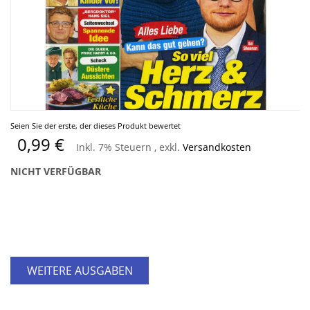
Zum
Seien Sie der erste, der dieses Produkt bewertet
Anfang
0,99 €
Inkl. 7% Steuern
,
exkl.
Versandkosten
der
Bildergalerie
NICHT VERFÜGBAR
springen
WEITERE AUSGABEN