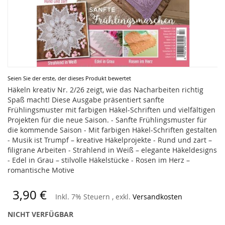
Zum
Seien Sie der erste, der dieses Produkt bewertet
Anfang
Häkeln kreativ Nr. 2/26 zeigt, wie das Nacharbeiten richtig
der
Spaß macht! Diese Ausgabe präsentiert sanfte
Bildergalerie
Frühlingsmuster mit farbigen Häkel-Schriften und vielfältigen
springen
Projekten für die neue Saison. - Sanfte Frühlingsmuster für
die kommende Saison - Mit farbigen Häkel-Schriften gestalten
- Musik ist Trumpf – kreative Häkelprojekte - Rund und zart –
filigrane Arbeiten - Strahlend in Weiß – elegante Häkeldesigns
- Edel in Grau – stilvolle Häkelstücke - Rosen im Herz –
romantische Motive
3,90 €
Inkl. 7% Steuern
,
exkl.
Versandkosten
NICHT VERFÜGBAR