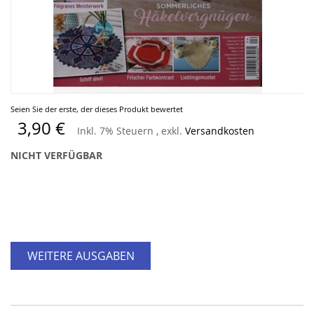
Zum
Seien Sie der erste, der dieses Produkt bewertet
Anfang
3,90 €
Inkl. 7% Steuern
,
exkl.
Versandkosten
der
Bildergalerie
NICHT VERFÜGBAR
springen
WEITERE AUSGABEN