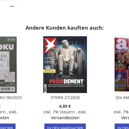
Andere Kunden kauften auch:
KU 90/2025
STERN 27/2026
Die Ak
€
6,80 €
uern
,
exkl.
Inkl. 7% Steuern
,
exkl.
Inkl. 7
osten
Versandkosten
Ver
ENKORB
IN DEN WARENKORB
IN DE