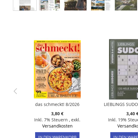
Zum
Anfang
der
Bildergalerie
springen
das schmeckt! 8/2026
LIEBLINGS SUDO
3,80 €
3,40 
Inkl. 7% Steuern
,
exkl.
Inkl. 19% Ste
Versandkosten
Versandk
IN DEN WARENKORB
IN DEN WAR