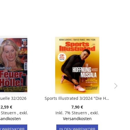
tuelle 32/2026
Sports Illustrated 3/2024 "Die Hoffnung heißt Musiala / EM Special"
2,59 €
7,90 €
% Steuern
,
exkl.
Inkl. 7% Steuern
,
exkl.
sandkosten
Versandkosten
N WARENKORB
IN DEN WARENKORB