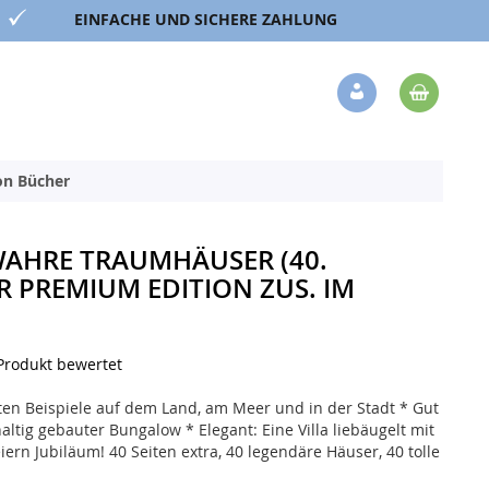
EINFACHE UND SICHERE ZAHLUNG
Mein 
Veränderung
ion Bücher
WAHRE TRAUMHÄUSER (40.
R PREMIUM EDITION ZUS. IM
 Produkt bewertet
en Beispiele auf dem Land, am Meer und in der Stadt * Gut
tig gebauter Bungalow * Elegant: Eine Villa liebäugelt mit
iern Jubiläum! 40 Seiten extra, 40 legendäre Häuser, 40 tolle