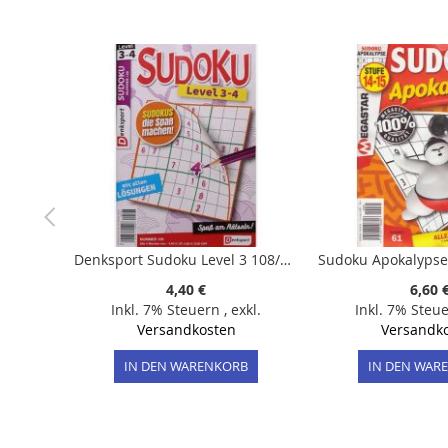
der
Bildergalerie
springen
Denksport Sudoku Level 3 108/2026
4,40 €
6,60 
Inkl. 7% Steuern
,
exkl.
Inkl. 7% Steu
Versandkosten
Versandk
IN DEN WARENKORB
IN DEN WAR