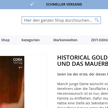
SCHNELLER VERSAND
Suche
Suche
 Shop
Kategorien
Markenwelten
ZEIT-Edit
HISTORICAL GOLD
UND DAS MAUER
Seien Sie der erste, der dieses
Manch junge Dame wünscht sich 
Verehrers über die Tanzfläche 
Herzenswunsch ist es nur, dem 
Familie zu entfliehen. Dafür mu
Hattie eine Stelle als Sekretär
diese Weise hat sie sogar die M