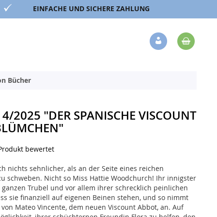
EINFACHE UND SICHERE ZAHLUNG
Mein 
Veränderung
ion Bücher
 4/2025 "DER SPANISCHE VISCOUNT
BLÜMCHEN"
 Produkt bewertet
nichts sehnlicher, als an der Seite eines reichen
zu schweben. Nicht so Miss Hattie Woodchurch! Ihr innigster
ganzen Trubel und vor allem ihrer schrecklich peinlichen
ss sie finanziell auf eigenen Beinen stehen, und so nimmt
in von Mateo Vincente, dem neuen Viscount Abbot, an. Auf
öglichkeit, ihrer schüchternen Freundin Flora zu helfen, den