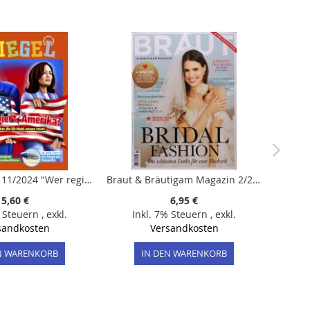
Dein SPIEGEL 11/2024 "Wer regiert Amerika?"
Braut & Bräutigam Magazin 2/2025 "Bridal Fashion"
5,60 €
6,95 €
% Steuern
,
exkl.
Inkl. 7% Steuern
,
exkl.
sandkosten
Versandkosten
N WARENKORB
IN DEN WARENKORB