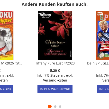
Andere Kunden kauften auch:
Sudoku Apokalypse 61/2026 "Stufe 14-15"
Tiffany Pure Lust 4/2023
€
5,20 €
ern
,
exkl.
Inkl. 7% Steuern
,
exkl.
Inkl. 7
osten
Versandkosten
Ver
ENKORB
IN DEN WARENKORB
IN DE