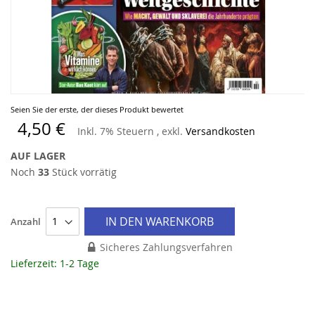
Zum
Seien Sie der erste, der dieses Produkt bewertet
Anfang
4,50 €
Inkl. 7% Steuern
,
exkl.
Versandkosten
der
Bildergalerie
AUF LAGER
springen
Noch
33
Stück vorrätig
IN DEN WARENKORB
Anzahl
Sicheres Zahlungsverfahren
Lieferzeit: 1-2 Tage