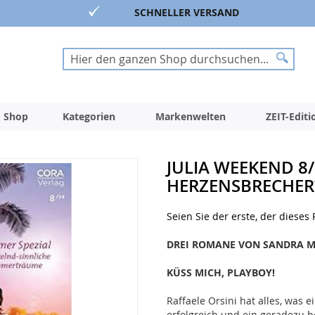
SCHNELLER VERSAND
Suche
Suche
 Shop
Kategorien
Markenwelten
ZEIT-Edit
JULIA WEEKEND 8
HERZENSBRECHER
Seien Sie der erste, der dieses
DREI ROMANE VON SANDRA 
KÜSS MICH, PLAYBOY!
Raffaele Orsini hat alles, was e
erfolgreich und ein geradezu be