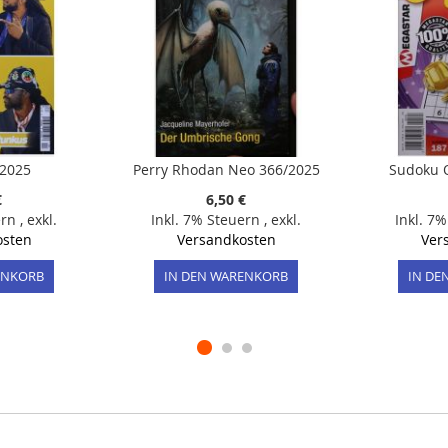
/2025
Perry Rhodan Neo 366/2025
Sudoku 
€
6,50 €
ern
,
exkl.
Inkl. 7% Steuern
,
exkl.
Inkl. 7
osten
Versandkosten
Ver
ENKORB
IN DEN WARENKORB
IN DE