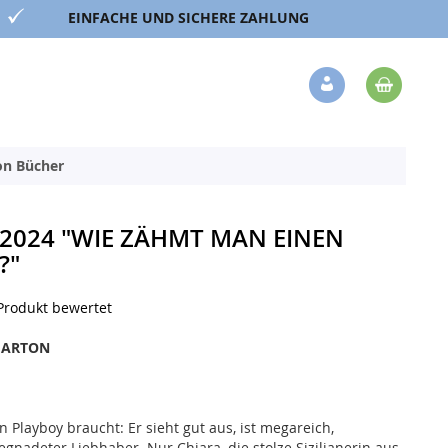
EINFACHE UND SICHERE ZAHLUNG
Mein 
Veränderung
ion Bücher
/2024 "WIE ZÄHMT MAN EINEN
?"
 Produkt bewertet
MARTON
in Playboy braucht: Er sieht gut aus, ist megareich,
gnadeter Liebhaber. Nur Chiara, die stolze Sizilianerin aus