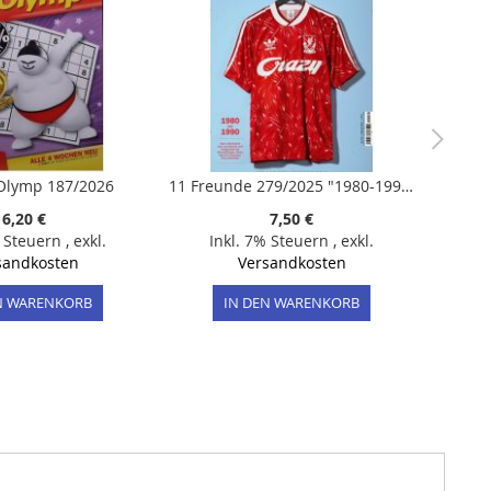
Olymp 187/2026
11 Freunde 279/2025 "1980-1990 - kein Jahrzehnt war verrückter und tragischer als die achtziger Jahre des FC Liverpool. Eine Zeitreise"
6,20 €
7,50 €
% Steuern
,
exkl.
Inkl. 7% Steuern
,
exkl.
sandkosten
Versandkosten
N WARENKORB
IN DEN WARENKORB