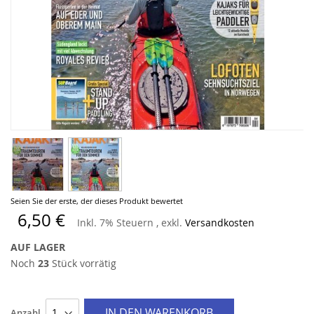
Zum
Seien Sie der erste, der dieses Produkt bewertet
Anfang
6,50 €
Inkl. 7% Steuern
,
exkl.
Versandkosten
der
Bildergalerie
AUF LAGER
springen
Noch
23
Stück vorrätig
IN DEN WARENKORB
Anzahl