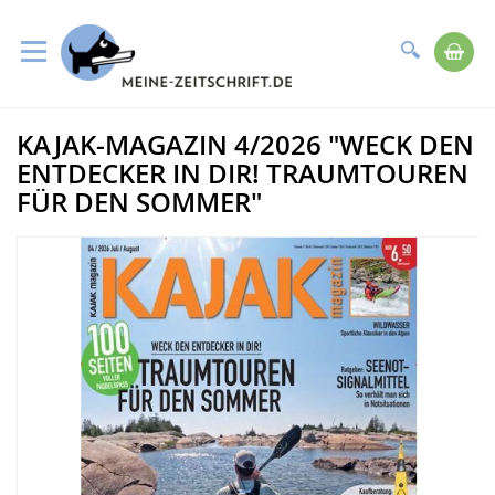
Suche
Me
Direkt
KAJAK-MAGAZIN 4/2026 "WECK DEN
zum
Zum
Inhalt
Ende
ENTDECKER IN DIR! TRAUMTOUREN
der
FÜR DEN SOMMER"
Bildergalerie
springen