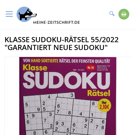
Suche
Me
Direkt
KLASSE SUDOKU-RÄTSEL 55/2022
zum
Zum
Inhalt
Ende
"GARANTIERT NEUE SUDOKU"
der
Bildergalerie
springen