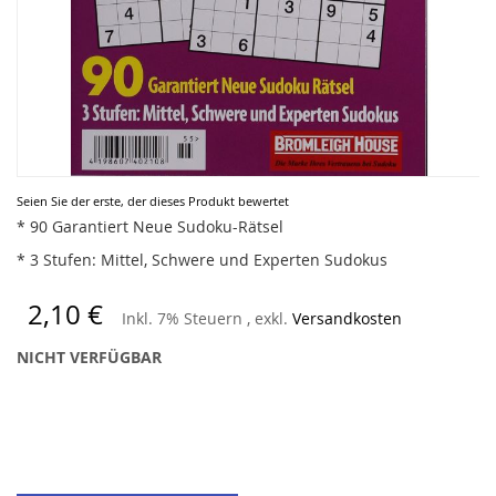
Zum
Seien Sie der erste, der dieses Produkt bewertet
Anfang
* 90 Garantiert Neue Sudoku-Rätsel
der
* 3 Stufen: Mittel, Schwere und Experten Sudokus
Bildergalerie
springen
2,10 €
Inkl. 7% Steuern
,
exkl.
Versandkosten
NICHT VERFÜGBAR