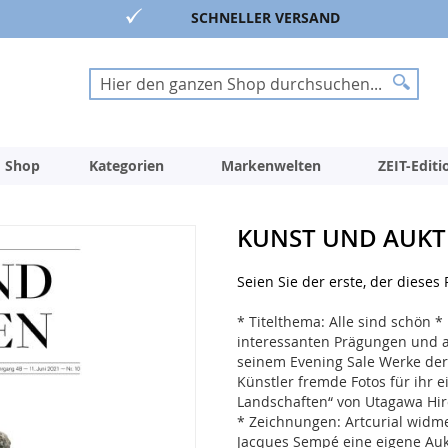
SCHNELLER VERSAND
Suche
Suche
 Shop
Kategorien
Markenwelten
ZEIT-Edit
KUNST UND AUKTI
Seien Sie der erste, der dieses
* Titelthema: Alle sind schön 
interessanten Prägungen und a
seinem Evening Sale Werke der
Künstler fremde Fotos für ihr
Landschaften“ von Utagawa Hiro
* Zeichnungen: Artcurial widm
Jacques Sempé eine eigene Auk