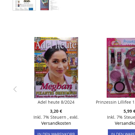
Zum
Anfang
der
Bildergalerie
springen
Adel heute 8/2024
3,20 €
5,99 
Inkl. 7% Steuern
,
exkl.
Inkl. 7% Steu
Versandkosten
Versandk
IN DEN WARENKORB
IN DEN WAR