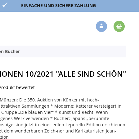
EINFACHE UND SICHERE ZAHLUNG
Mein 
Veränderung
ion Bücher
ONEN 10/2021 "ALLE SIND SCHÖN"
 Produkt bewertet
* Münzen: Die 350. Auktion von Künker mit hoch-
ttraktiven Sammlungen * Moderne: Ketterer versteigert in
 Gruppe „Die blauen Vier“ * Kunst und Recht: Wenn
 eigenes Werk verwenden * Bücher: Japans „berühmte
shige sind jetzt in einer edlen Leporello-Edition erschienen
et dem wunderbaren Zeich-ner und Karikaturisten Jean-
tion