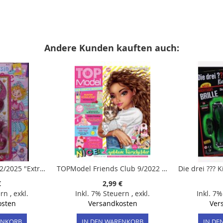
Andere Kunden kauften auch:
Prinzessin Lillifee 12/2025 "Extra: Beauty-Set"
TOPModel Friends Club 9/2022 "2 Türschilder zum Wenden"
€
2,99 €
ern
,
exkl.
Inkl. 7% Steuern
,
exkl.
Inkl. 7
osten
Versandkosten
Ver
ENKORB
IN DEN WARENKORB
IN DE