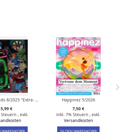
Die drei ??? Kids 8/2025 "Extra: Brille"
Happinez 5/2026
5,99 €
7,50 €
% Steuern
,
exkl.
Inkl. 7% Steuern
,
exkl.
sandkosten
Versandkosten
N WARENKORB
IN DEN WARENKORB