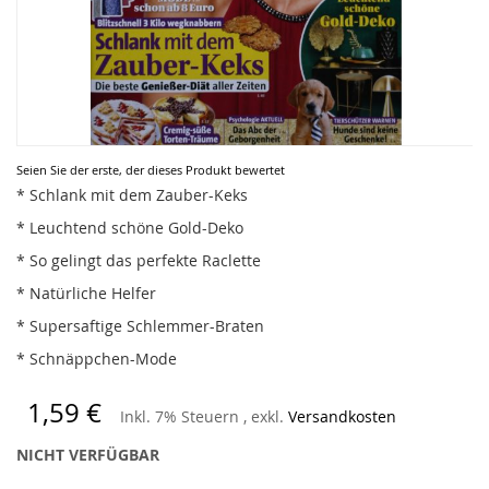
Zum
Seien Sie der erste, der dieses Produkt bewertet
Anfang
* Schlank mit dem Zauber-Keks
der
* Leuchtend schöne Gold-Deko
Bildergalerie
springen
* So gelingt das perfekte Raclette
* Natürliche Helfer
* Supersaftige Schlemmer-Braten
* Schnäppchen-Mode
1,59 €
Inkl. 7% Steuern
,
exkl.
Versandkosten
NICHT VERFÜGBAR