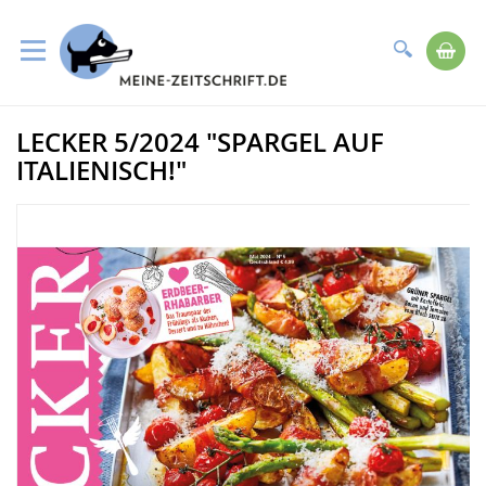
Suche
Me
Direkt
LECKER 5/2024 "SPARGEL AUF
zum
Zum
Inhalt
Ende
ITALIENISCH!"
der
Bildergalerie
springen