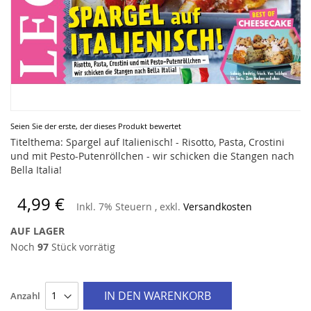
Zum
Seien Sie der erste, der dieses Produkt bewertet
Anfang
Titelthema: Spargel auf Italienisch! - Risotto, Pasta, Crostini
der
und mit Pesto-Putenröllchen - wir schicken die Stangen nach
Bildergalerie
Bella Italia!
springen
4,99 €
Inkl. 7% Steuern
,
exkl.
Versandkosten
AUF LAGER
Noch
97
Stück vorrätig
IN DEN WARENKORB
Anzahl